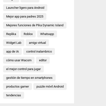
Launcher ligero para Android
Mejor app para padres 2025
Mejores funciones de Pika Dynamic Island
Replika
Roblox
Whatsapp
Widget Lab
amigo virtual
app de IA
control inalambrico
cómo usar Wacom
editor
el mejor control para jugar
gestión de tiempo en smartphones
productos gamer
puzzle móvil Android
tendencias