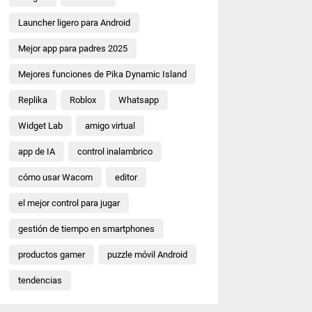
Launcher ligero para Android
Mejor app para padres 2025
Mejores funciones de Pika Dynamic Island
Replika
Roblox
Whatsapp
Widget Lab
amigo virtual
app de IA
control inalambrico
cómo usar Wacom
editor
el mejor control para jugar
gestión de tiempo en smartphones
productos gamer
puzzle móvil Android
tendencias