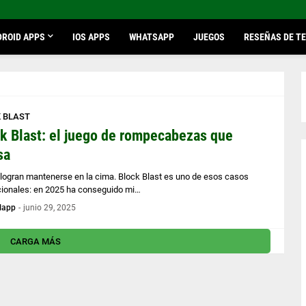
ROID APPS
IOS APPS
WHATSAPP
JUEGOS
RESEÑAS DE T
 BLAST
k Blast: el juego de rompecabezas que
sa
logran mantenerse en la cima. Block Blast es uno de esos casos
ionales: en 2025 ha conseguido mi…
lapp
-
junio 29, 2025
CARGA MÁS