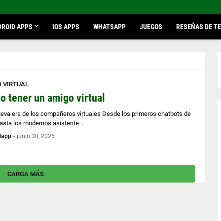
ROID APPS
IOS APPS
WHATSAPP
JUEGOS
RESEÑAS DE T
 VIRTUAL
 tener un amigo virtual
nueva era de los compañeros virtuales Desde los primeros chatbots de
hasta los modernos asistente…
lapp
-
junio 30, 2025
CARGA MÁS