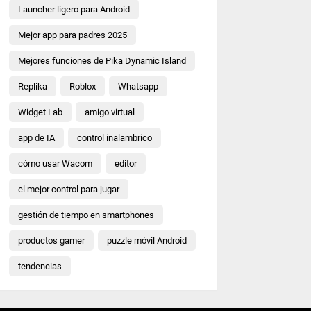
Launcher ligero para Android
Mejor app para padres 2025
Mejores funciones de Pika Dynamic Island
Replika
Roblox
Whatsapp
Widget Lab
amigo virtual
app de IA
control inalambrico
cómo usar Wacom
editor
el mejor control para jugar
gestión de tiempo en smartphones
productos gamer
puzzle móvil Android
tendencias