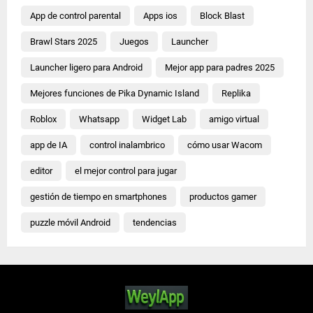
App de control parental
Apps ios
Block Blast
Brawl Stars 2025
Juegos
Launcher
Launcher ligero para Android
Mejor app para padres 2025
Mejores funciones de Pika Dynamic Island
Replika
Roblox
Whatsapp
Widget Lab
amigo virtual
app de IA
control inalambrico
cómo usar Wacom
editor
el mejor control para jugar
gestión de tiempo en smartphones
productos gamer
puzzle móvil Android
tendencias