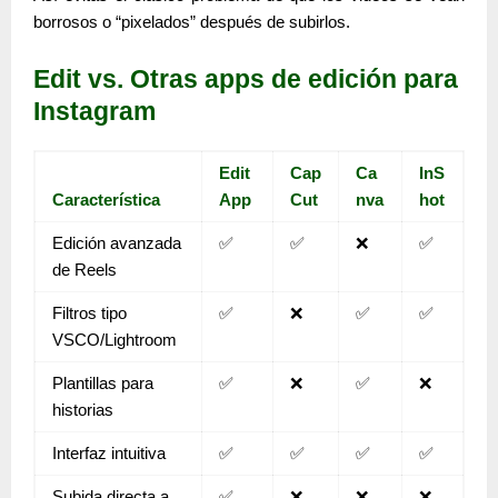
borrosos o “pixelados” después de subirlos.
Edit vs. Otras apps de edición para
Instagram
Edit
Cap
Ca
InS
Característica
App
Cut
nva
hot
Edición avanzada
✅
✅
❌
✅
de Reels
Filtros tipo
✅
❌
✅
✅
VSCO/Lightroom
Plantillas para
✅
❌
✅
❌
historias
Interfaz intuitiva
✅
✅
✅
✅
Subida directa a
✅
❌
❌
❌