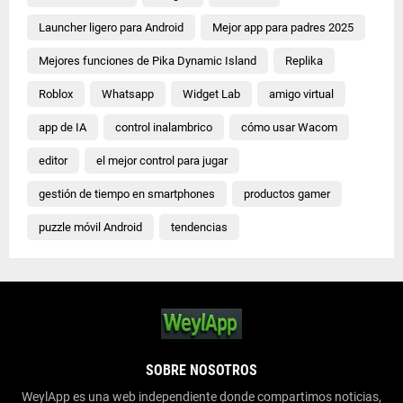
Launcher ligero para Android
Mejor app para padres 2025
Mejores funciones de Pika Dynamic Island
Replika
Roblox
Whatsapp
Widget Lab
amigo virtual
app de IA
control inalambrico
cómo usar Wacom
editor
el mejor control para jugar
gestión de tiempo en smartphones
productos gamer
puzzle móvil Android
tendencias
SOBRE NOSOTROS
WeylApp es una web independiente donde compartimos noticias,